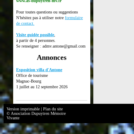
www.as-dupuytren-mv.fr
Pour toutes questions ou suggestions
N'hésitez pas à utiliser notre
formulaire
de contact
.
Visite guidée possible
,
à partir de 4 personnes.
Se renseigner : admv.antone@gmail.com
Annonces
Exposition villa d'Antone
Office de tourisme
Magnac-Bourg
1 juillet au 12 septembre 2026
Version imprimable
|
Plan du site
© Association Dupuytren Mémoire
Vivante