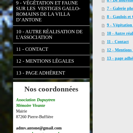
6 - De nouvell
9 - VÉGÉTATION ET FAUNE 
SUR LES  VESTIGES GALLO-
7 - Galerie ph
ROMAINS DE LA VILLA 
8 - Gaulois et
D’ANTONE
9 - Végétation 
10 - AUTRE RÉALISATION DE 
10 - Autre réal
L'ASSOCIATION
11 - Contact
11 - CONTACT
12 - Mentions 
13 - page adhé
12 - MENTIONS LÉGALES
13 - PAGE ADHÉRENT
Nos coordonnées
Association Dupuytren
Mémoire Vivante
Mairie
87260 Pierre-Buffière
admv.antone@gmail.com