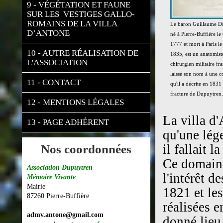
9 - VÉGÉTATION ET FAUNE 
SUR LES  VESTIGES GALLO-
ROMAINS DE LA VILLA 
Le baron Guillaume D
D’ANTONE
né à Pierre-Buffière le
1777 et mort à Paris le
10 - AUTRE RÉALISATION DE 
1835, est un anatomiste
L'ASSOCIATION
chirurgien militaire fra
laissé son nom à une c
11 - CONTACT
qu'il a décrite en 1831 
fracture de Dupuytren.
12 - MENTIONS LÉGALES
La villa d'
13 - PAGE ADHÉRENT
qu'une lég
il fallait l
Nos coordonnées
Ce domaine
Association Dupuytren
l'intérêt d
Mémoire Vivante
Mairie
1821 et les
87260 Pierre-Buffière
réalisées 
admv.antone@gmail.com
donné lieu