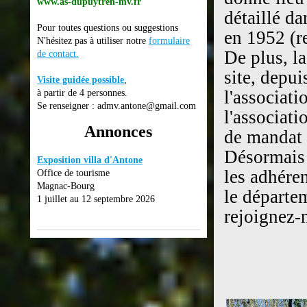
www.as-dupuytren-mv.fr
détaillé da
Pour toutes questions ou suggestions
en 1952 (r
N'hésitez pas à utiliser notre
formulaire
De plus, l
de contact
.
site, depui
Visite guidée possible
,
l'associati
à partir de 4 personnes.
Se renseigner : admv.antone@gmail.com
l'associati
Annonces
de mandat p
Désormais l
Exposition villa d'Antone
les adhéren
Office de tourisme
Magnac-Bourg
le départe
1 juillet au 12 septembre 2026
rejoignez-