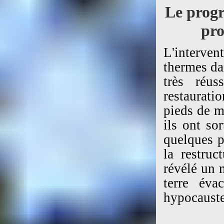
Le progr
pro
L'interve
thermes dan
très réus
restaurati
pieds de m
ils ont so
quelques p
la restruc
révélé un 
terre éva
hypocauste