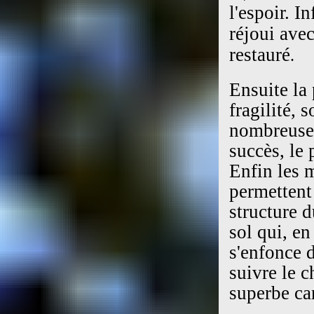
l'espoir. I
réjoui ave
restauré
.
Ensuite la 
fragilité, 
nombreuses
succès, le
Enfin les m
permettent 
structure d
sol qui, en
s'enfonce 
suivre le 
superbe ca