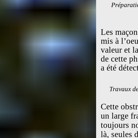
Préparatio
Les maçons
mis à l’oe
valeur et 
de cette p
a été détec
Travaux de 
Cette obstr
un large f
toujours n
là, seules 