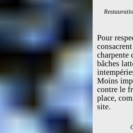
Restauratio
Pour respec
consacrent
charpente 
bâches latt
intempéries
Moins impo
contre le f
place, comm
site.
C