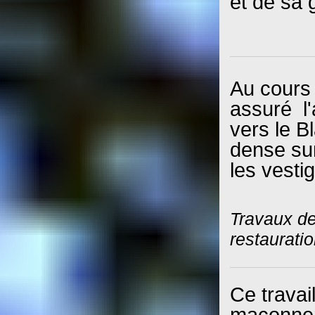
et de sa 
Au cours
assuré l'
vers le B
dense sur
les vesti
Travaux de
restaurati
Ce travai
maçonneri