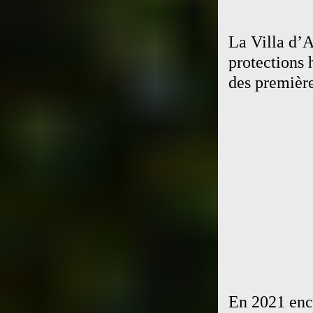
La Villa d’A
protections h
des première
En 2021
enco