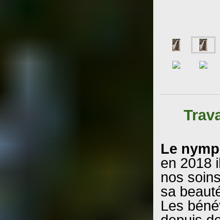
Trav
Le nymph
en 2018 i
nos soins
sa beauté
Les bénév
depuis de