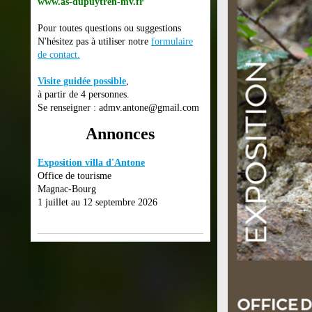
www.as-dupuytren-mv.fr
Pour toutes questions ou suggestions
N'hésitez pas à utiliser notre
formulaire
de contact
.
Visite guidée possible
,
à partir de 4 personnes.
Se renseigner : admv.antone@gmail.com
Annonces
Exposition villa d'Antone
Office de tourisme
Magnac-Bourg
1 juillet au 12 septembre 2026