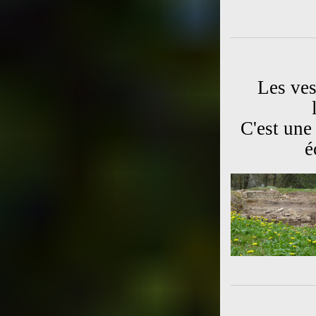
Les ves
C'est une 
é