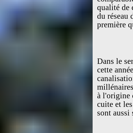
qualité de
du réseau d
première qu
Dans le sen
cette année
canalisati
millénaire
à l'origine
cuite et le
sont aussi