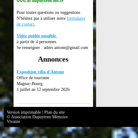
www.as-dupuytren-mv.fr
Pour toutes questions ou suggestions
N'hésitez pas à utiliser notre
formulaire
de contact
.
Visite guidée possible
,
à partir de 4 personnes.
Se renseigner : admv.antone@gmail.com
Annonces
Exposition villa d'Antone
Office de tourisme
Magnac-Bourg
1 juillet au 12 septembre 2026
Version imprimable
|
Plan du site
© Association Dupuytren Mémoire
Vivante